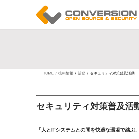
コ
ナ
ン
ビ
テ
ゲ
ン
ー
ツ
シ
へ
ョ
ス
ン
キ
に
ッ
移
プ
動
HOME
技術情報
活動
セキュリティ対策普及活動
セキュリティ対策普及活
「人とITシステムとの間を快適な環境で結ぶ