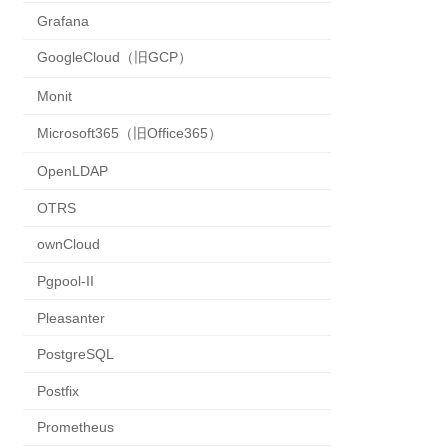
Grafana
GoogleCloud（旧GCP）
Monit
Microsoft365（旧Office365）
OpenLDAP
OTRS
ownCloud
Pgpool-II
Pleasanter
PostgreSQL
Postfix
Prometheus