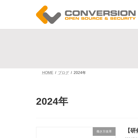
コ
ナ
ン
ビ
テ
ゲ
ン
ー
ツ
シ
へ
ョ
ス
ン
キ
に
ッ
移
プ
動
HOME
ブログ
2024年
2024年
【研
働き方改革