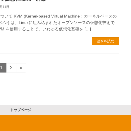
9月11日
ついて KVM (Kernel-based Virtual Machine：カーネルベースの
シン) は、Linuxに組み込まれたオープンソースの仮想化技術で
VM を使用することで、いわゆる仮想化基盤を […]
続きを読む
固
1
固
2
»
定
定
ペ
ペ
ー
ー
ジ
ジ
トップページ