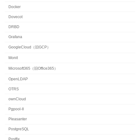
Docker
Dovecot
DRBD
Grafana
GoogleCloud（旧GCP）
Monit
Microsoft365（旧Office365）
OpenLDAP
OTRS
ownCloud
Pgpool-II
Pleasanter
PostgreSQL
Postfix