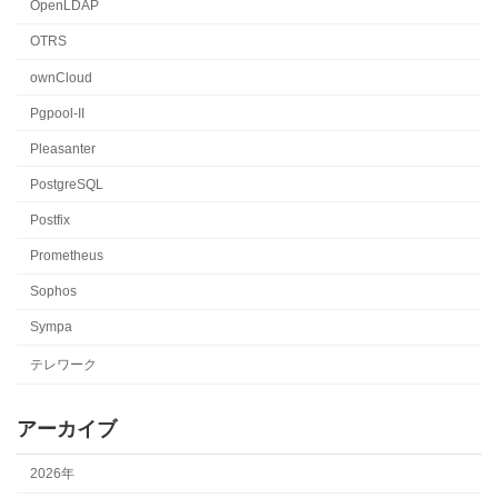
OpenLDAP
OTRS
ownCloud
Pgpool-II
Pleasanter
PostgreSQL
Postfix
Prometheus
Sophos
Sympa
テレワーク
アーカイブ
2026年