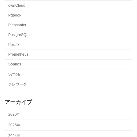
ownCloud
Pgpool-II
Pleasanter
PostgreSQL
Postfix
Prometheus
Sophos
Sympa
テレワーク
アーカイブ
2026年
2025年
2024年