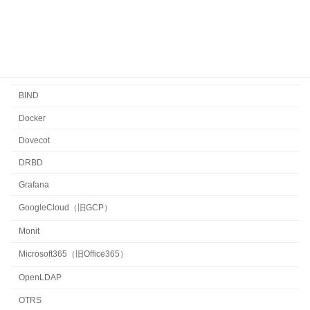
セキュリティ
メルマガ
監視
BIND
Docker
Dovecot
DRBD
Grafana
GoogleCloud（旧GCP）
Monit
Microsoft365（旧Office365）
OpenLDAP
OTRS