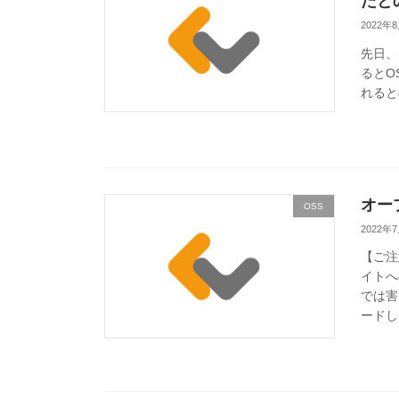
たと
2022年
先日、S
るとO
れると
オー
OSS
2022年
【ご注
イトへ
では害
ードし