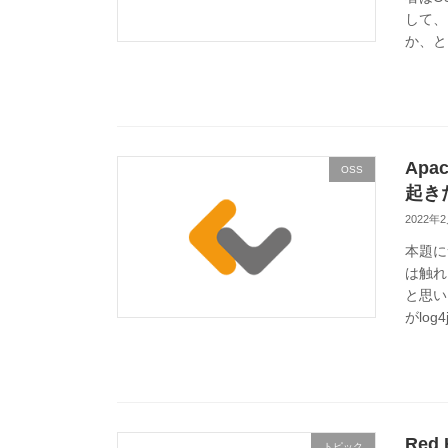
して、
か、と
Apa
OSS
起き
2022年
本題に
は触れ
と思い
がlog
Red 
トピック