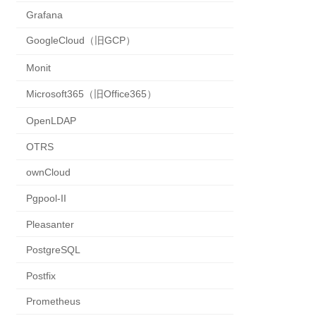
Grafana
GoogleCloud（旧GCP）
Monit
Microsoft365（旧Office365）
OpenLDAP
OTRS
ownCloud
Pgpool-II
Pleasanter
PostgreSQL
Postfix
Prometheus