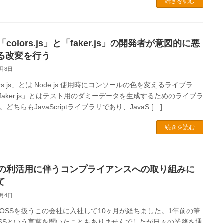
続きを読む
「colors.js」と「faker.js」の開発者が意図的に悪
る改変を行う
4月8日
ors.js」とは Node.js 使用時にコンソールの色を変えるライブラ
faker.js」とはテスト用のダミーデータを生成するためのライブラ
どちらもJavaScriptライブラリであり、JavaS […]
続きを読む
Sの利活用に伴うコンプライアンスへの取り組みに
て
3月4日
OSSを扱うこの会社に入社して10ヶ月が経ちました。1年前の筆
SSという言葉を聞いたこともありませんでしたが日々の業務を通