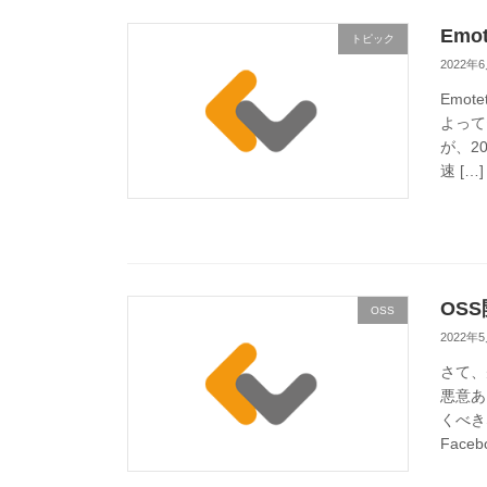
Emo
トピック
2022年
Emo
よって
が、2
速 […]
OS
OSS
2022年
さて、
悪意あ
くべき
Face