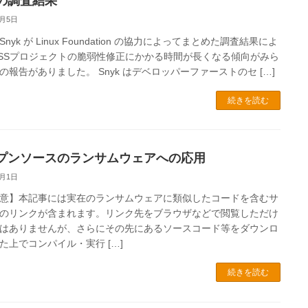
の調査結果
8月5日
nyk が Linux Foundation の協力によってまとめた調査結果によ
SSプロジェクトの脆弱性修正にかかる時間が長くなる傾向がみら
の報告がありました。 Snyk はデベロッパーファーストのセ […]
続きを読む
プンソースのランサムウェアへの応用
7月1日
意】本記事には実在のランサムウェアに類似したコードを含むサ
のリンクが含まれます。リンク先をブラウザなどで閲覧しただけ
はありませんが、さらにその先にあるソースコード等をダウンロ
た上でコンパイル・実行 […]
続きを読む