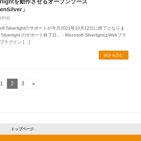
verlightを動作させるオープンソース
enSilver」
11月5日
osoft Silverlightのサポートが今月2021年10月12日に終了となりま
ilverlight のサポート終了日」 - Microsotf SilverlightはWebブラ
プラグイン […]
続きを読む
固
1
固
2
固
3
»
定
定
定
ペ
ペ
ペ
ー
ー
ー
ジ
ジ
ジ
トップページ