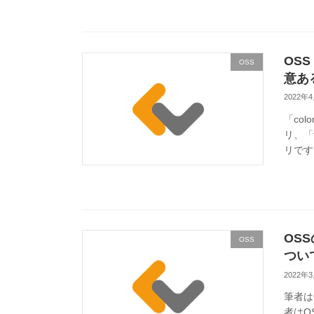
OSS
OSS
意あ
2022年
「col
リ、「
リです。
OS
OSS
つい
2022年
筆者は
者はO