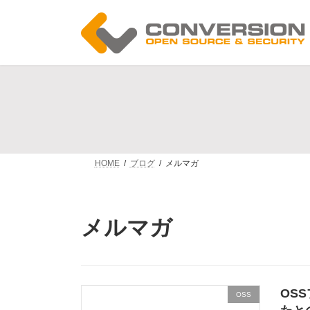
コ
ナ
ン
ビ
テ
ゲ
ン
ー
ツ
シ
へ
ョ
ス
ン
キ
に
ッ
移
プ
動
HOME
ブログ
メルマガ
メルマガ
OS
OSS