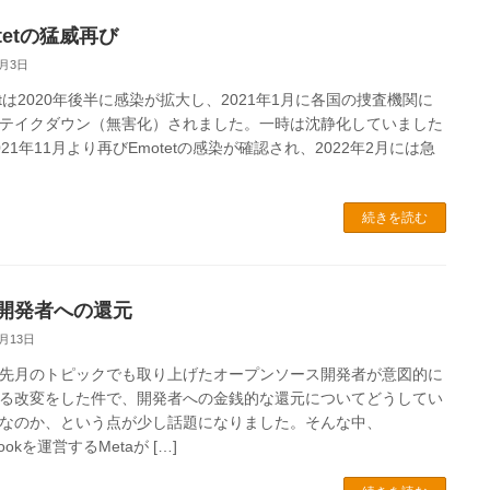
tetの猛威再び
6月3日
tetは2020年後半に感染が拡大し、2021年1月に各国の捜査機関に
テイクダウン（無害化）されました。一時は沈静化していました
021年11月より再びEmotetの感染が確認され、2022年2月には急
続きを読む
S開発者への還元
5月13日
先月のトピックでも取り上げたオープンソース開発者が意図的に
る改変をした件で、開発者への金銭的な還元についてどうしてい
なのか、という点が少し話題になりました。そんな中、
bookを運営するMetaが […]